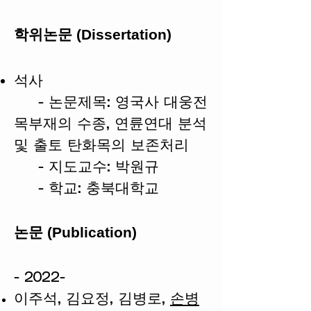
학위논문 (Dissertation)
석사
- 논문제목: 영국사 대웅전
목부재의 수종, 연륜연대 분석
및 출토 탄화목의 보존처리
- 지도교수: 박원규
- 학교: 충북대학교
논문 (Publication)
- 2022-
이주석, 김요정, 김병로,
손병