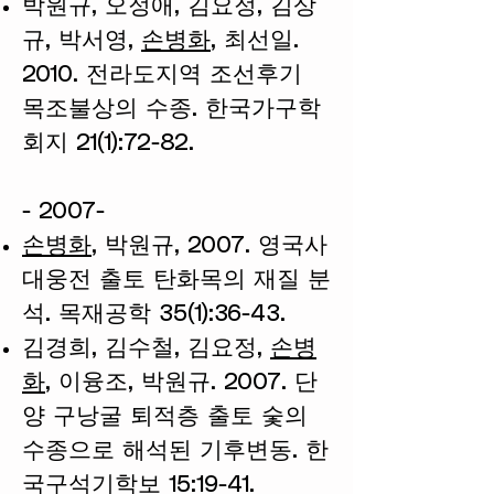
박원규, 오정애, 김요정, 김상
규, 박서영,
손병화
, 최선일.
2010. 전라도지역 조선후기
목조불상의 수종. 한국가구학
회지 21(1):72-82.
- 2007-
손병화
, 박원규, 2007. 영국사
대웅전 출토 탄화목의 재질 분
석. 목재공학 35(1):36-43.
김경희, 김수철, 김요정,
손병
화
, 이융조, 박원규. 2007. 단
양 구낭굴 퇴적층 출토 숯의
수종으로 해석된 기후변동. 한
국구석기학보 15:19-41.