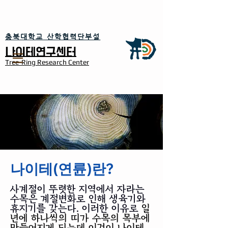
​충북대학교 산학협력단부설
​나이테연구센터
Tree-Ring Research Center
​나이테(연륜)란?
사계절이 뚜렷한 지역에서 자라는
수목은 계절변화로 인해 생육기와
휴지기를 갖는다. 이러한 이유로
일
년에 하나씩의 띠가 수목의 목부에
만들어지게 되는데 이것이 나이테