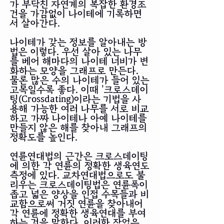
가 부닥친 자연계의 복잡한 환경조
건을 가감없이 나이테에 기록하면
서 살아간다.
나이테가 갖는 정보를 알아내는 방
법은 이렇다. 우선 살아 있는 나무
를 베어 해마다의 나이테 너비가 변
화하는 모양을 그래프로 만든다.
물론 많은 수의 나이테가 들어 있는
고목일수록 좋다. 이때 '크로스데이
팅(Crossdating)이라는 기법을 사
용해 가능한 여러 나무를 서로 비교
하고 가짜 나이테나 아예 나이테를
만들지 않은 해를 찾아내 그래프의
정확도를 높인다.
​연륜연대법의 근간은 크로스데이팅
에 의한 각 연륜의 정확한 생육연도
측정에 있다. 교차연대법으로도 불
리우는 크로스데이팅법은 연륜폭이
좁고 넓은 양상을 인접 수목들과 비
교함으로써 거짓 연륜을 찾아내어
각 연륜에 정확한 생육연대를 부여
하는 것을 말한다. 이러한 작업은