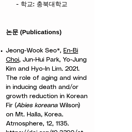
- 학교: 충북대학교
논문 (Publications)
Jeong-Wook Seo*,
En-Bi
Choi
, Jun-Hui Park, Yo-Jung
Kim and Hyo-In Lim. 2021.
The role of aging and wind
in inducing death and/or
growth reduction in Korean
Fir (
Abies koreana
Wilson)
on Mt. Halla, Korea.
Atmosphere, 12, 1135.