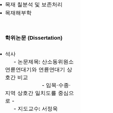
​목재 칠분석 및 보존처리
​목재해부학
학위논문 (Dissertation)
석사
- 논문제목: 산소동위원소
연륜연대기와 연륜연대기 상
호간 비교
- 임목·수종·
지역 상호간 일치도를 중심으
로 -
- 지도교수: 서정욱