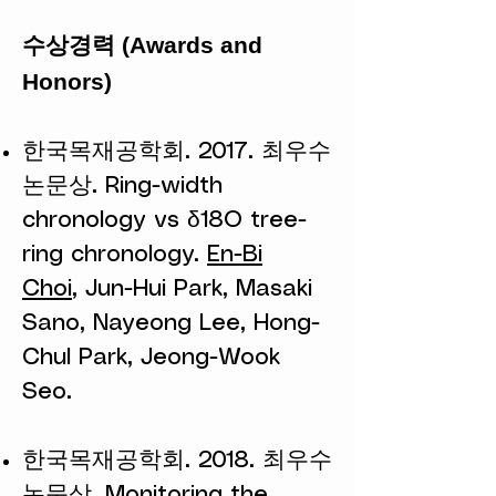
수상경력 (Awards and
Honors)
한국목재공학회. 2017. 최우수
논문상. Ring-width
chronology vs δ18O tree-
ring chronology.
En-Bi
Choi
,
Jun-Hui Park, Masaki
Sano, Nayeong Lee, Hong-
Chul Park, Jeong-Wook
Seo.
한국목재공학회. 2018. 최우수
논문상. Monitoring the