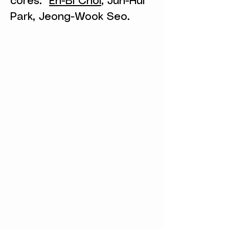
cores.
En-Bi Choi
, Jun-Hui
Park, Jeong-Wook Seo.