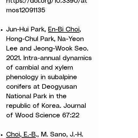
https://doi.org/10.3390/at
mos12091135
Jun-Hui Park,
En-Bi Choi
,
Hong-Chul Park, Na-Yeon
Lee and Jeong-Wook Seo.
2021. Intra-annual dynamics
of cambial and xylem
phenology in subalpine
conifers at Deogyusan
National Park in the
republic of Korea. Journal
of Wood Science 67:22
Choi, E.-B
., M. Sano, J.-H.